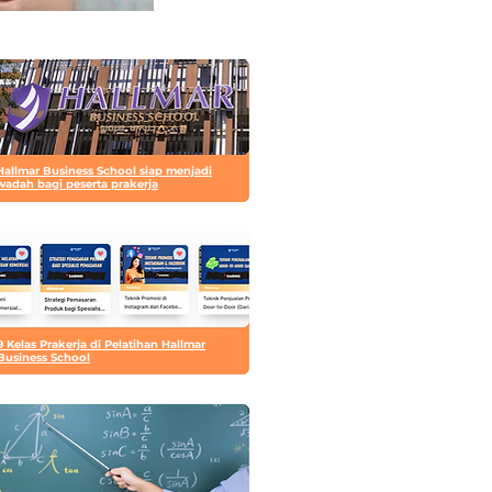
Hallmar Business School siap menjadi
wadah bagi peserta prakerja
9 Kelas Prakerja di Pelatihan Hallmar
Business School