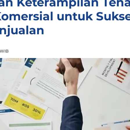
an Keterampilan Ten
Komersial untuk Sukse
njualan
0 WIB