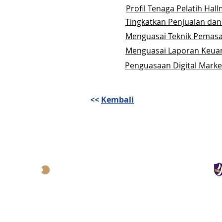
Profil Tenaga Pelatih Hal
Tingkatkan Penjualan dan
Menguasai Teknik Pemasa
Menguasai Laporan Keuanga
Penguasaan Digital Marke
<<
Kembali
Hallmar Business Center
Lagoon Avenue Mall Sungkono, Lt. 2