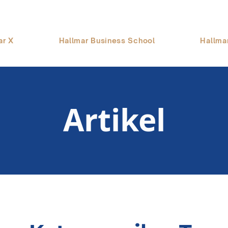
ar X
Hallmar Business School
Hallma
Artikel