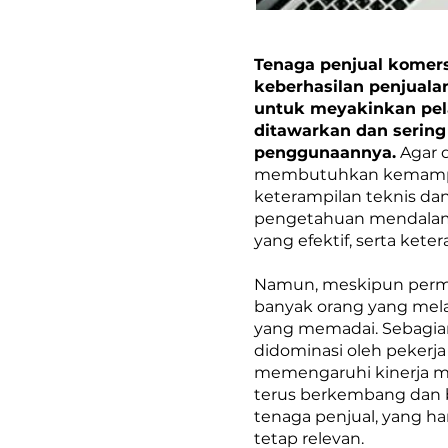
Tenaga penjual komer
keberhasilan penjuala
untuk meyakinkan pel
ditawarkan dan sering
penggunaannya.
Agar d
membutuhkan kemampuan
keterampilan teknis da
pengetahuan mendalam
yang efektif, serta ket
Namun, meskipun permin
banyak orang yang melam
yang memadai. Sebagian
didominasi oleh pekerj
memengaruhi kinerja mer
terus berkembang dan b
tenaga penjual, yang h
tetap relevan.