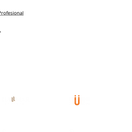
Profesional
.
082115000932
082115000938