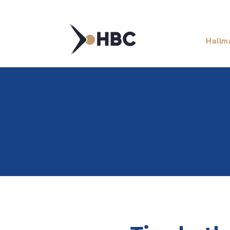
Hallm