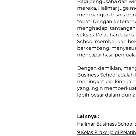
Bagi pengusaha dan wi
mereka, Hallmar juga me
membangun bisnis deng
tepat. Dengan keterampi
menghadapi tantangan 
sukses. Pelatihan bisni
School memberikan beka
berkembang, menyesuaik
mencapai hasil penjuala
Dengan demikian, mengi
Business School adalah 
meningkatkan kinerja 
yang ingin memperkuat
lebih besar dalam dunia
Lainnya :
Hallmar Business School 
9 Kelas Prakerja di Pelat