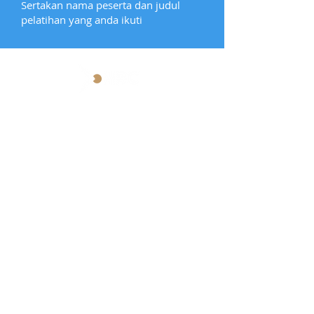
Sertakan nama peserta dan judul
pelatihan yang anda ikuti
Hallmar Business Center
Lagoon Avenue Mall Sungkono, Lt. 2
Surabaya, 60225
info@hallmarindonesia.com
@hallmar.id
@hallmarx.id
@hallmarventures.id
@foundersquad_id