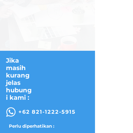
Jika
masih
kurang
jelas
hubung
i kami :
+62 821-1222-5915
Perlu diperhatikan :